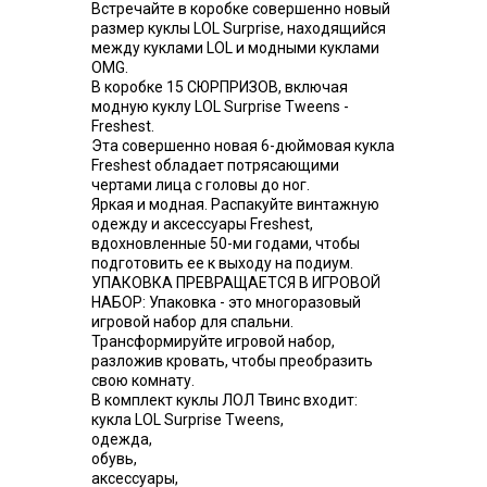
Встречайте в коробке совершенно новый
размер куклы LOL Surprise, находящийся
между куклами LOL и модными куклами
OMG.
В коробке 15 СЮРПРИЗОВ, включая
модную куклу LOL Surprise Tweens -
Freshest.
Эта совершенно новая 6-дюймовая кукла
Freshest обладает потрясающими
чертами лица с головы до ног.
Яркая и модная. Распакуйте винтажную
одежду и аксессуары Freshest,
вдохновленные 50-ми годами, чтобы
подготовить ее к выходу на подиум.
УПАКОВКА ПРЕВРАЩАЕТСЯ В ИГРОВОЙ
НАБОР: Упаковка - это многоразовый
игровой набор для спальни.
Трансформируйте игровой набор,
разложив кровать, чтобы преобразить
свою комнату.
В комплект куклы ЛОЛ Твинс входит:
кукла LOL Surprise Tweens,
одежда,
обувь,
аксессуары,